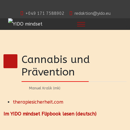
+049 171 7588902
redaktion@yido.eu
Cannabis und
Prävention
Manuel Kralik (mk)
therapiesicherheit.com
Im YIDO mindset Flipbook lesen (deutsch)