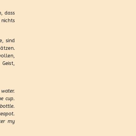
n, dass
nichts
, sind
ätzen.
ollen,
Geist,
 water.
e cup.
bottle.
eapot.
ter my