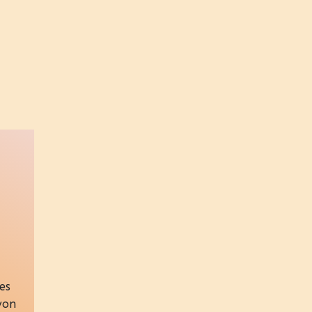
es
 von