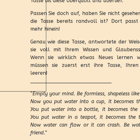
Tasse bis diese Überquoll und überlief.
Passen Sie doch auf, haben Sie nicht gesehe
die Tasse bereits randvoll ist? Dort passt 
mehr hinein!
Genau wie diese Tasse, antwortete der Weise
sie voll mit Ihrem Wissen und Glaubenss
Wenn sie wirklich etwas Neues lernen w
müssen sie zuerst erst ihre Tasse, Ihren 
leeren!
__________________________
“
Empty your mind. Be formless, shapeless like
Now you put water into a cup, it becomes th
You put water into a bottle, it becomes the 
You put water in a teapot, it becomes the t
Now water can flow or it can crash. Be wa
friend.”