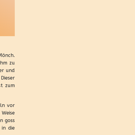
 Mönch.
ihm zu
er und
Dieser
st zum
eln vor
 Weise
rn goss
in die