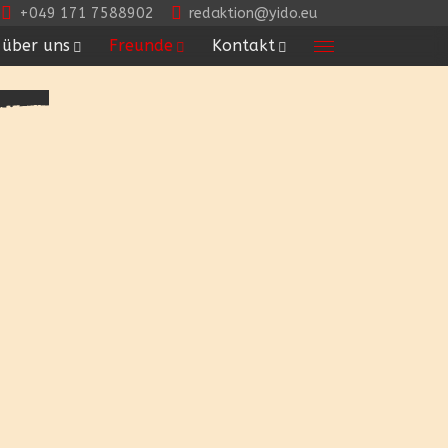
+049 171 7588902
redaktion@yido.eu
über uns
Freunde
Kontakt