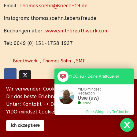
Email:
Thomas.soehn@soeco-19.de
Instagram: thomas.soehn.lebensfreude
Buchungen über:
www.smt-breathwork.com
Tel: 0049 (0) 151-1758 1927
Breathwork
,
Thomas Söhn
,
SMT
YIDO.eu - Deine Kraftquelle!
Wir verwenden Cookies, um sicherzustellen, dass wir
YIDO mindset
Redaktion
Dir das beste Erlebnis auf unserer Website bieten.
Uwe (uw)
Unter: Kontakt -> Datenschutz erklären wir Dir, wie
Online
YIDO mindset Cookies verwendet.
Free Widget by ToChat.be
Ich akzeptiere