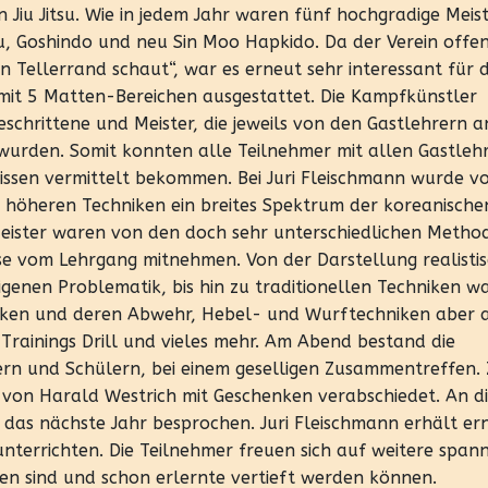
 Jiu Jitsu. Wie in jedem Jahr waren fünf hochgradige Meist
su, Goshindo und neu Sin Moo Hapkido. Da der Verein offen
Tellerrand schaut“, war es erneut sehr interessant für d
mit 5 Matten-Bereichen ausgestattet. Die Kampfkünstler
geschrittene und Meister, die jeweils von den Gastlehrern a
wurden. Somit konnten alle Teilnehmer mit allen Gastleh
issen vermittelt bekommen. Bei Juri Fleischmann wurde v
u höheren Techniken ein breites Spektrum der koreanische
Meister waren von den doch sehr unterschiedlichen Metho
e vom Lehrgang mitnehmen. Von der Darstellung realisti
igenen Problematik, bis hin zu traditionellen Techniken wa
niken und deren Abwehr, Hebel- und Wurftechniken aber 
Trainings Drill und vieles mehr. Am Abend bestand die
ern und Schülern, bei einem geselligen Zusammentreffen.
von Harald Westrich mit Geschenken verabschiedet. An di
 das nächste Jahr besprochen. Juri Fleischmann erhält er
unterrichten. Die Teilnehmer freuen sich auf weitere spa
en sind und schon erlernte vertieft werden können.