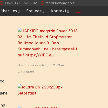
+049 171 7588902
redaktion@yido.eu
über uns
Freunde
Kontakt
Hm Inhalte wurden für YIDO.eu
aktualisiert
Moo
gene
and-