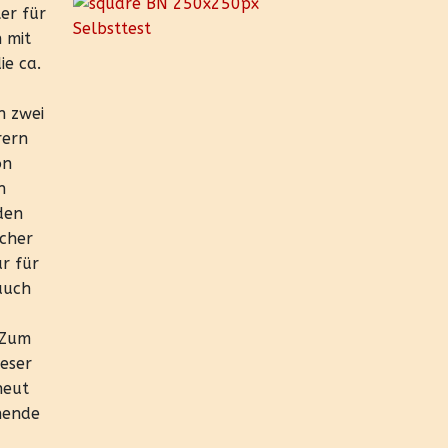
er für
 mit
ie ca.
n zwei
rern
on
n
den
scher
r für
auch
 Zum
eser
neut
nnende