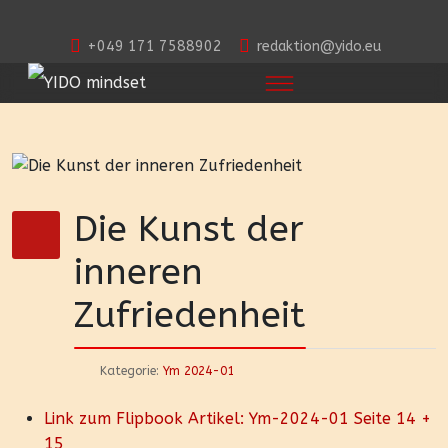
+049 171 7588902
redaktion@yido.eu
Die Kunst der
inneren
Zufriedenheit
Kategorie:
Ym 2024-01
Link zum Flipbook Artikel: Ym-2024-01 Seite 14 +
15