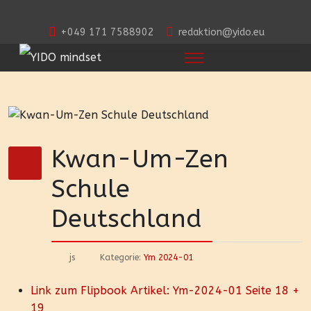
+049 171 7588902
redaktion@yido.eu
Kwan-Um-Zen
Schule
Deutschland
js
Kategorie:
Ym 2024-01
Link zum Flipbook Artikel: Ym-2024-01 Seite 18 +
19