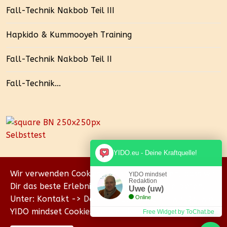
Fall-Technik Nakbob Teil III
Hapkido & Kummooyeh Training
Fall-Technik Nakbob Teil II
Fall-Technik...
YIDO.eu - Deine Kraftquelle!
Wir verwenden Cookies, um sicherzustellen, dass wir
YIDO mindset
Redaktion
Dir das beste Erlebnis auf unserer Website bieten.
Uwe (uw)
Unter: Kontakt -> Datenschutz erklären wir Dir, wie
Online
YIDO mindset Cookies verwendet.
Free Widget by ToChat.be
© {2018-2026} Homepage & Eigenverlag von Uwe