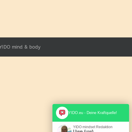
YIDO mind & body
YIDO.eu - Deine Kraftquelle!
YIDO mindset Redaktion
Uwe (uw)