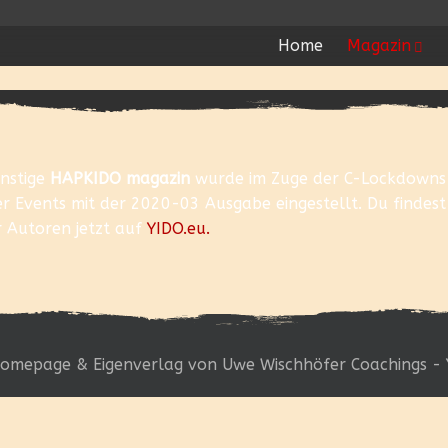
Home
Magazin
instige
HAPKIDO magazin
wurde im Zuge der C-Lockdowns
r Events mit der 2020-03 Ausgabe eingestellt. Du findest
r Autoren jetzt auf
YIDO.eu.
omepage & Eigenverlag von Uwe Wischhöfer Coachings - 