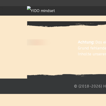
Achtung:
Das e
Grund fehlende
Inhalte unsere
© {2018-2026} H