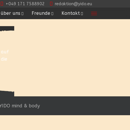
+049 171 7588902
redaktion@yido.eu
über uns
Freunde
Kontakt
 auf
 die
YIDO mind & body