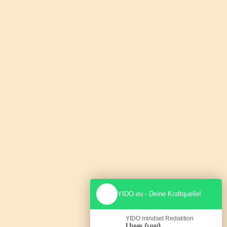
YIDO.eu - Deine Kraftquelle!
YIDO mindset Redaktion
Uwe (uw)