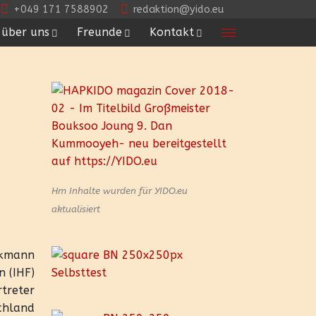
+049 171 7588902
redaktion@yido.eu
über uns
Freunde
Kontakt
Hm Inhalte wurden für YIDO.eu
aktualisiert
nkmann
n (IHF)
treter
chland