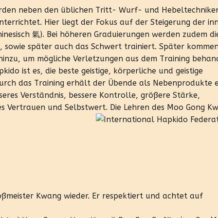
rden neben den üblichen Tritt- Wurf- und Hebeltechnike
rrichtet. Hier liegt der Fokus auf der Steigerung der in
chinesisch 氣). Bei höheren Graduierungen werden zudem di
, sowie später auch das Schwert trainiert. Später komme
 hinzu, um mögliche Verletzungen aus dem Training behan
do ist es, die beste geistige, körperliche und geistige
Durch das Training erhält der Übende als Nebenprodukte e
seres Verständnis, bessere Kontrolle, größere Stärke,
res Vertrauen und Selbstwert. Die Lehren des Moo Gong K
roßmeister Kwang wieder. Er respektiert und achtet auf