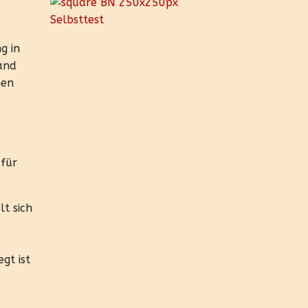
g in
and
nen
 für
lt sich
gt ist