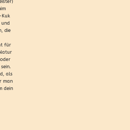
ister)
nim
g-Kuk
o und
, die
t für
 Natur
 oder
sein.
d, als
er man
m dein