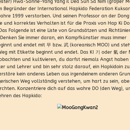
ister) Hwa-Sonne-Yang Yang il Dea Sun Sa Nim (großer Me
m Begründer der International Hapkido Federation Kuksa
 Jahre 1999 verstorben. Und seinen Professor an der Don
tte und korrektes Verhalten ist für die Praxis von Hap Ki D
 Folgende ist eine Liste von Grundsätzen und Richtlinien
. Denken Sie immer daran, ein Kampfkünstler muss immer
eginnt und endet mit 무 bzw. 武 (koreanisch MOO) und steh
 Weg mit Etikette beginnt und endet. Das KI 기 oder 氣 der
eobachten und kultivieren, du darfst niemals Angst haben
er und Lehrer und bin sehr stolz darauf, ein Hapkidoin zu 
 zerstöre kein anderes Leben aus irgendeinem anderen Grun
gerischen Weg vollständig verstehen, um hart zu sein, ab
ürchten. Konzentriere dich auf das wahre DO (den Weg), u
ehren des Hapkido: