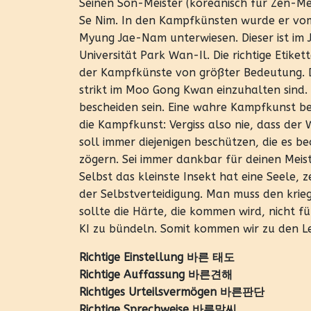
Seinen Son-Meister (koreanisch für Zen-Me
Se Nim. In den Kampfkünsten wurde er vo
Myung Jae-Nam unterwiesen. Dieser ist im
Universität Park Wan-Il. Die richtige Etike
der Kampfkünste von größter Bedeutung. Das
strikt im Moo Gong Kwan einzuhalten sind
bescheiden sein. Eine wahre Kampfkunst b
die Kampfkunst: Vergiss also nie, dass der
soll immer diejenigen beschützen, die es b
zögern. Sei immer dankbar für deinen Meist
Selbst das kleinste Insekt hat eine Seele,
der Selbstverteidigung. Man muss den krie
sollte die Härte, die kommen wird, nicht f
KI zu bündeln. Somit kommen wir zu den L
Richtige Einstellung 바른 태도
Richtige Auffassung 바른견해
Richtiges Urteilsvermögen 바른판단
Richtige Sprechweise 바른말씨