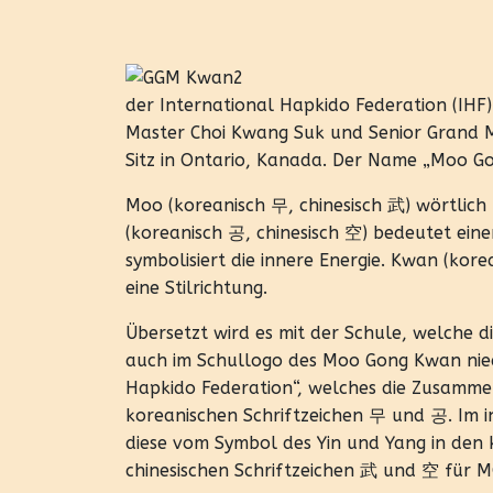
der International Hapkido Federation (IH
Master Choi Kwang Suk und Senior Grand M
Sitz in Ontario, Kanada. Der Name „Moo Go
Moo (koreanisch 무, chinesisch 武) wörtlich
(koreanisch 공, chinesisch 空) bedeutet eine
symbolisiert die innere Energie. Kwan (kor
eine Stilrichtung.
Übersetzt wird es mit der Schule, welche die
auch im Schullogo des Moo Gong Kwan nied
Hapkido Federation“, welches die Zusammen
koreanischen Schriftzeichen 무 und 공. Im inne
diese vom Symbol des Yin und Yang in den 
chinesischen Schriftzeichen 武 und 空 für