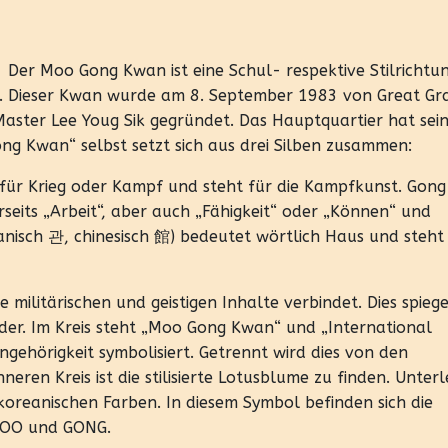
Der Moo Gong Kwan ist eine Schul- respektive Stilrichtun
F). Dieser Kwan wurde am 8. September 1983 von Great Gr
aster Lee Youg Sik gegründet. Das Hauptquartier hat sei
ng Kwan“ selbst setzt sich aus drei Silben zusammen:
 für Krieg oder Kampf und steht für die Kampfkunst. Gong
rseits „Arbeit“, aber auch „Fähigkeit“ oder „Können“ und
eanisch 관, chinesisch 館) bedeutet wörtlich Haus und steht
 militärischen und geistigen Inhalte verbindet. Dies spiege
er. Im Kreis steht „Moo Gong Kwan“ und „International
gehörigkeit symbolisiert. Getrennt wird dies von den
ren Kreis ist die stilisierte Lotusblume zu finden. Unterle
koreanischen Farben. In diesem Symbol befinden sich die
 MOO und GONG.