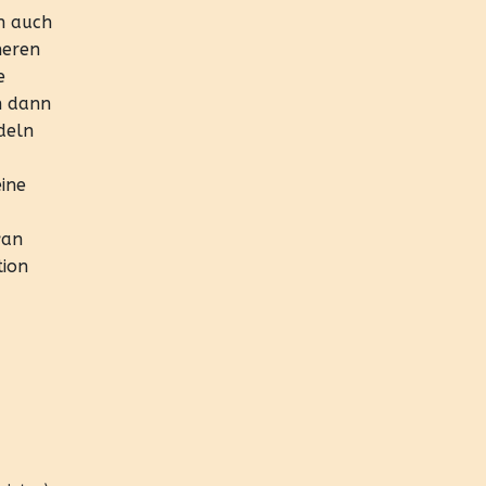
n auch
neren
e
n dann
deln
ine
wan