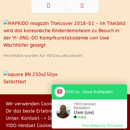
Zurück
Weiter
Hm Inhalte wurden für YIDO.eu aktualisiert
YIDO.eu - Deine Kraftquelle!
Wir verwenden Cookies, um sicherzustellen, dass wir
YIDO mindset
Redaktion
Dir das beste Erlebnis auf unserer Website bieten.
Uwe (uw)
Unter: Kontakt -> Datenschutz erklären wir Dir, wie
Online
YIDO mindset Cookies verwendet.
Free Widget by ToChat.be