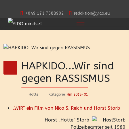
+049 171 7588902
redaktion@yido.eu
HAPKIDO...Wir sind
gegen RASSISMUS
Hotte
Kategorie:
Hm 2018-01
„WIR“ ein Film von Nico S. Reich und Horst Storb
Horst „Hotte“ Storb
Polizeibeamter seit 1980