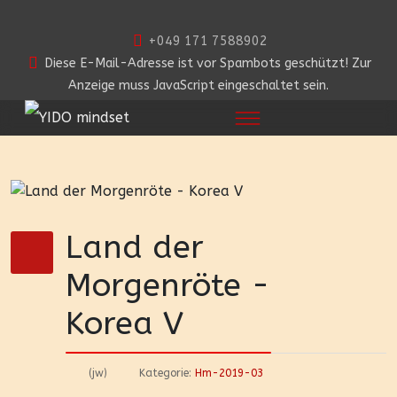
+049 171 7588902
Diese E-Mail-Adresse ist vor Spambots geschützt! Zur
Anzeige muss JavaScript eingeschaltet sein.
Land der
Morgenröte -
Korea V
(jw)
Kategorie:
Hm-2019-03