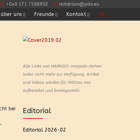
+049 171 7588902
redaktion@yido.eu
über uns
Freunde
Kontakt
Alle Links von HAPKIDO-magazin stehen
leider nicht mehr zur Verfügung.
Artikel
und Videos werden für YIDO.eu neu
aufbereitet und bereitgestellt.
cht bei
Editorial
-
Editorial 2026-02