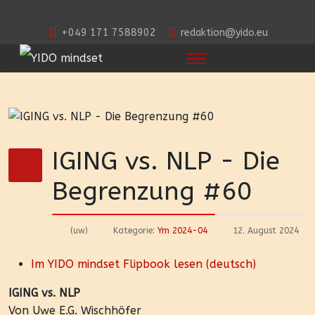
+049 171 7588902
redaktion@yido.eu
IGING vs. NLP - Die
Begrenzung #60
(uw)
Kategorie:
Ym 2024-04
12. August 2024
Im YIDO mindset Flipbook lesen (deutsch)
IGING vs. NLP
Von Uwe E.G. Wischhöfer