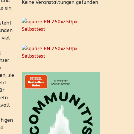
 und
Keine Veranstaltungen gefunden
e ein.
steht
bunden
 viel
l
nser
m
n, sie
eht.
ür
eln.
tvoll
uhigen
nd