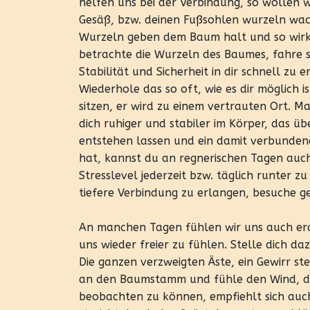
helfen uns bei der Verbindung, so wollen w
Gesäß, bzw. deinen Fußsohlen wurzeln wachs
Wurzeln geben dem Baum halt und so wirken 
betrachte die Wurzeln des Baumes, fahre sie
Stabilität und Sicherheit in dir schnell zu
Wiederhole das so oft, wie es dir möglich
sitzen, er wird zu einem vertrauten Ort.
dich ruhiger und stabiler im Körper, das üb
entstehen lassen und ein damit verbundenes 
hat, kannst du an regnerischen Tagen auch
Stresslevel jederzeit bzw. täglich runter z
tiefere Verbindung zu erlangen, besuche g
An manchen Tagen fühlen wir uns auch erd
uns wieder freier zu fühlen. Stelle dich 
Die ganzen verzweigten Äste, ein Gewirr ste
an den Baumstamm und fühle den Wind, de
beobachten zu können, empfiehlt sich auch