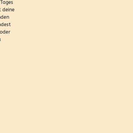
 Tages
t deine
nden
ndest
 oder
u