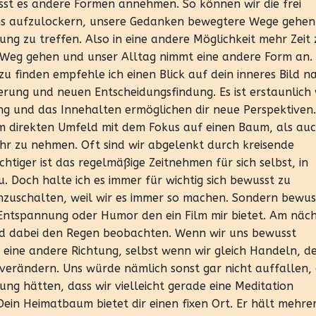
ässt es andere Formen annehmen. So können wir die frei
uns aufzulockern, unsere Gedanken bewegtere Wege gehen
ung zu treffen. Also in eine andere Möglichkeit mehr Zeit 
en Weg gehen und unser Alltag nimmt eine andere Form an
u finden empfehle ich einen Blick auf dein inneres Bild n
rung und neuen Entscheidungsfindung. Es ist erstaunlich 
ng und das Innehalten ermöglichen dir neue Perspektiven.
 direkten Umfeld mit dem Fokus auf einen Baum, als auc
hr zu nehmen. Oft sind wir abgelenkt durch kreisende
tiger ist das regelmäßige Zeitnehmen für sich selbst, in
. Doch halte ich es immer für wichtig sich bewusst zu
nzuschalten, weil wir es immer so machen. Sondern bewus
 Entspannung oder Humor den ein Film mir bietet. Am näc
und dabei den Regen beobachten. Wenn wir uns bewusst
n eine andere Richtung, selbst wenn wir gleich Handeln, d
 verändern. Uns würde nämlich sonst gar nicht auffallen,
ng hätten, dass wir vielleicht gerade eine Meditation
n Heimatbaum bietet dir einen fixen Ort. Er hält mehre