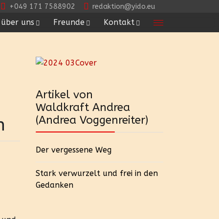
+049 171 7588902
redaktion@yido.eu
über uns
Freunde
Kontakt
Artikel von
Waldkraft Andrea
(Andrea Voggenreiter)
n
Der vergessene Weg
Stark verwurzelt und frei in den
Gedanken