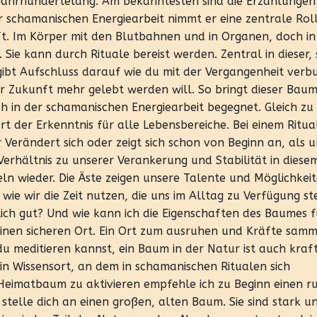
Jahrhundertelang. Am bekanntesten sind die Erzählungen
 schamanischen Energiearbeit nimmt er eine zentrale Roll
t. Im Körper mit den Blutbahnen und in Organen, doch in
 Sie kann durch Rituale bereist werden. Zentral in dieser, 
gibt Aufschluss darauf wie du mit der Vergangenheit ver
er Zukunft mehr gelebt werden will. So bringt dieser Baum
rüh in der schamanischen Energiearbeit begegnet. Gleich zu
rt der Erkenntnis für alle Lebensbereiche. Bei einem Ritua
Verändert sich oder zeigt sich schon von Beginn an, als u
Verhältnis zu unserer Verankerung und Stabilität in diese
n wieder. Die Äste zeigen unsere Talente und Möglichkeite
ie wir die Zeit nutzen, die uns im Alltag zu Verfügung st
ich gut? Und wie kann ich die Eigenschaften des Baumes f
inen sicheren Ort. Ein Ort zum ausruhen und Kräfte samm
 du meditieren kannst, ein Baum in der Natur ist auch kraf
in Wissensort, an dem in schamanischen Ritualen sich
n Heimatbaum zu aktivieren empfehle ich zu Beginn einen r
 stelle dich an einen großen, alten Baum. Sie sind stark u