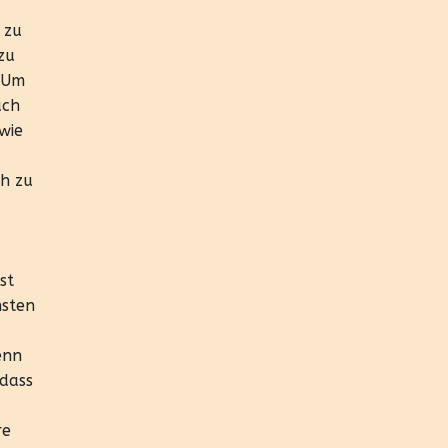
 zu
zu
. Um
ach
wie
h zu
st
hsten
enn
 dass
re