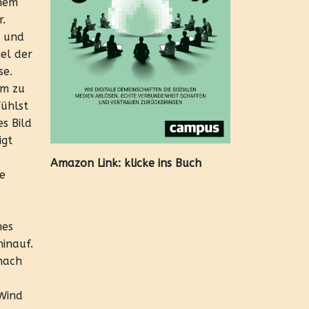
inem
r.
t und
iel der
se.
um zu
fühlst
s Bild
igt
Amazon Link:
klicke ins Buch
ne
mes
hinauf.
anach
 Wind