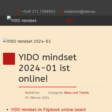
+049 171 7588902
redaktion@yido.eu
YIDO mindset
2024-01 ist
online!
Redaktion
Kategorie:
News und Trends
05. Februar 2024
YIDO mindset im Flipbook online lesen!