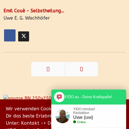
Emil Couè - Selbstheilung…
Uwe E. G. Wischhöfer
Zurück
Weiter
YIDO.eu - Deine Kraftquelle!
Wir verwenden Cookies, um sicherzustellen, dass wir
YIDO mindset
Redaktion
Dir das beste Erlebnis auf unserer Website bieten.
Uwe (uw)
Unter: Kontakt -> Datenschutz erklären wir Dir, wie
Online