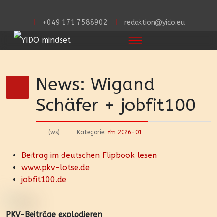
+049 171 7588902
redaktion@yido.eu
News: Wigand
Schäfer + jobfit100
(ws)
Kategorie:
Ym 2026-01
Beitrag im deutschen Flipbook lesen
www.pkv-lotse.de
jobfit100.de
PKV-Beiträge explodieren