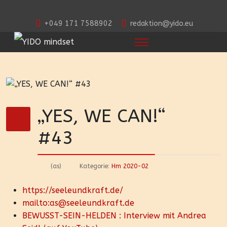
+049 171 7588902
redaktion@yido.eu
„YES, WE CAN!“
#43
(as)
Kategorie:
Hm 2020-02
https://seeleundkraft.de/
mailto:as@seeleundkraft.de
BEWUSST-SEIN-HELDEN : Interview mit Andrea