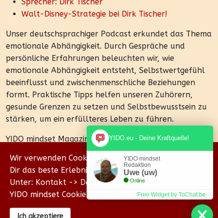
Sprecher: Dirk Tischer
Walt-Disney-Strategie bei Dirk Tischer!
Unser deutschsprachiger Podcast erkundet das Thema
emotionale Abhängigkeit. Durch Gespräche und
persönliche Erfahrungen beleuchten wir, wie
emotionale Abhängigkeit entsteht, Selbstwertgefühl
beeinflusst und zwischenmenschliche Beziehungen
formt. Praktische Tipps helfen unseren Zuhörern,
gesunde Grenzen zu setzen und Selbstbewusstsein zu
stärken, um ein erfüllteres Leben zu führen.
YIDO mindset Magazin - YIDO.eu
YIDO.eu - Deine Kraftquelle!
Details
Wir verwenden Cookies, um sicherzustellen, dass wir
YIDO mindset
02. April 2026
Redaktion
Dir das beste Erlebnis auf unserer Website bieten.
Uwe (uw)
Unter: Kontakt -> Datenschutz erklären wir Dir, wie
Online
YIDO mindset Cookies verwendet.
Free Widget by ToChat.be
© {2018-2026} Homepage & Eigenverlag von Uwe
Ich akzeptiere