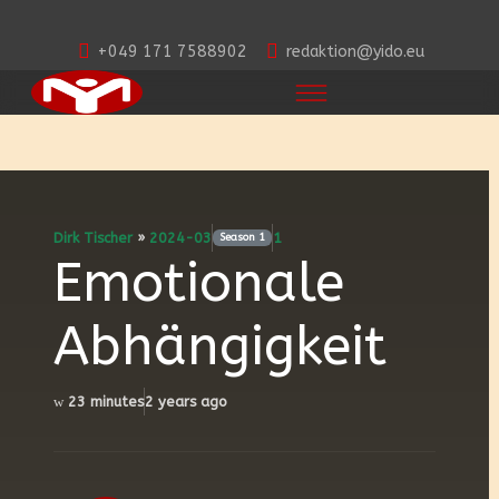
+049 171 7588902
redaktion@yido.eu
Dirk Tischer
»
2024-03
1
Season
1
Emotionale
Abhängigkeit
23 minutes
2 years ago