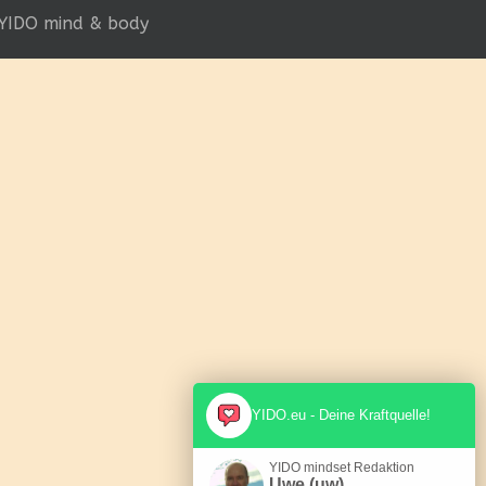
YIDO mind & body
YIDO.eu - Deine Kraftquelle!
YIDO mindset Redaktion
Uwe (uw)