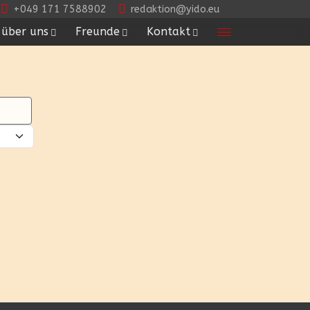
+049 171 7588902
redaktion@yido.eu
über uns
Freunde
Kontakt