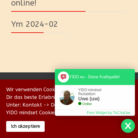
online!
Ym 2024-02
YIDO.eu - Deine Kraftquelle!
© {2018-2026} Homepage & Eigenverlag von Uwe
Wir verwenden Cookies, um sicherzustellen, dass wir
Wischhöfer Coachings - YIDO mind & body
YIDO mindset
Redaktion
Dir das beste Erlebnis auf unserer Website bieten.
Uwe (uw)
Unter: Kontakt -> Datenschutz erklären wir Dir, wie
Online
YIDO mindset Cookies verwendet.
Free Widget by ToChat.be
Ich akzeptiere