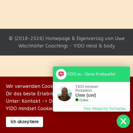
© {2018-2026} Homepage & Eigenverlag von Uwe
Wischhöfer Coachings - YIDO mind & body
YIDO.eu - Deine Kraftquelle!
Wir verwenden Cookies, um sicherzustellen, dass wir
YIDO mindset
Redaktion
Dir das beste Erlebnis auf unserer Website bieten.
Uwe (uw)
Unter: Kontakt -> Datenschutz erklären wir Dir, wie
Online
YIDO mindset Cookies verwendet.
Free Widget by ToChat.be
Ich akzeptiere