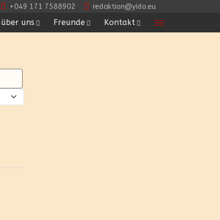
+049 171 7588902
redaktion@yido.eu
über uns
Freunde
Kontakt