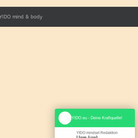
YIDO mind & body
YIDO.eu - Deine Kraftquelle!
YIDO mindset Redaktion
Uwe (uw)