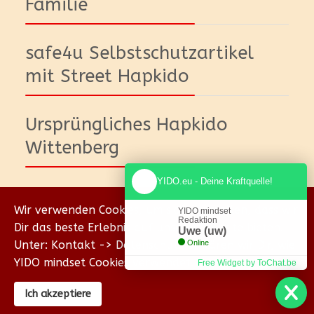
Familie
safe4u Selbstschutzartikel
mit Street Hapkido
Ursprüngliches Hapkido
Wittenberg
YIDO.eu - Deine Kraftquelle!
Wir verwenden Cookies, um sicherzustellen, dass wir
YIDO mindset
Redaktion
Dir das beste Erlebnis auf unserer Website bieten.
Uwe (uw)
Unter: Kontakt -> Datenschutz erklären wir Dir, wie
Online
YIDO mindset Cookies verwendet.
Free Widget by ToChat.be
© {2018-2026} Homepage & Eigenverlag von Uwe
Ich akzeptiere
Wischhöfer Coachings - YIDO mind & body