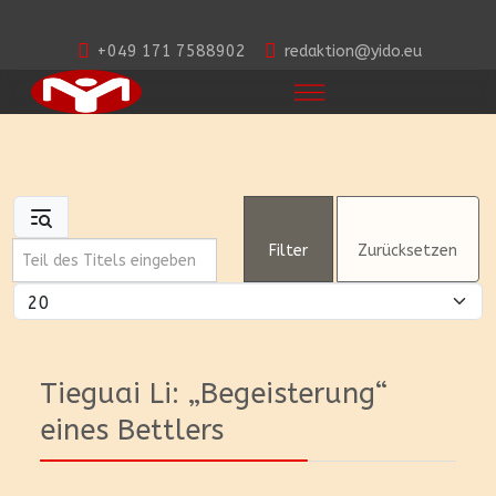
+049 171 7588902
redaktion@yido.eu
Teil des Titels eingeben
Filter
Zurücksetzen
Anzeige #
Tieguai Li: „Begeisterung“
eines Bettlers