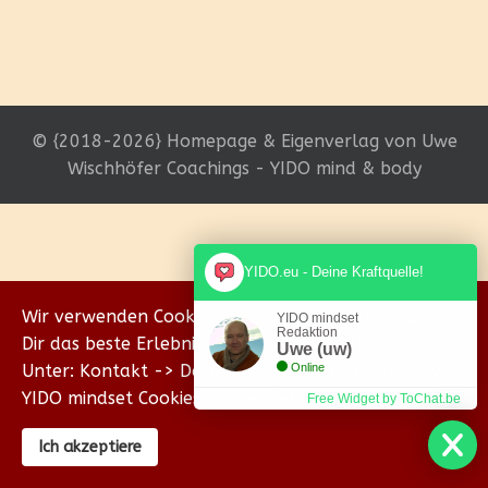
© {2018-2026} Homepage & Eigenverlag von Uwe
Wischhöfer Coachings - YIDO mind & body
YIDO.eu - Deine Kraftquelle!
Wir verwenden Cookies, um sicherzustellen, dass wir
YIDO mindset
Redaktion
Dir das beste Erlebnis auf unserer Website bieten.
Uwe (uw)
Unter: Kontakt -> Datenschutz erklären wir Dir, wie
Online
YIDO mindset Cookies verwendet.
Free Widget by ToChat.be
Ich akzeptiere