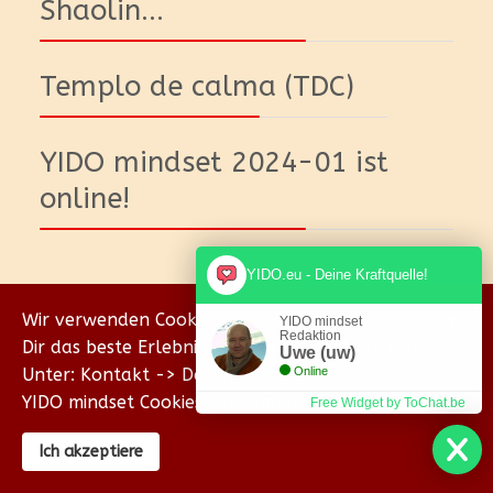
Shaolin...
Templo de calma (TDC)
YIDO mindset 2024-01 ist
online!
YIDO.eu - Deine Kraftquelle!
Wir verwenden Cookies, um sicherzustellen, dass wir
YIDO mindset
Redaktion
Dir das beste Erlebnis auf unserer Website bieten.
Uwe (uw)
Unter: Kontakt -> Datenschutz erklären wir Dir, wie
Online
YIDO mindset Cookies verwendet.
Free Widget by ToChat.be
© {2018-2026} Homepage & Eigenverlag von Uwe
Wischhöfer Coachings - YIDO mind & body
Ich akzeptiere