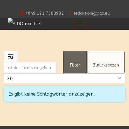
+049 171 7588902
redaktion@yido.eu
Teil des Titels eingeben
Filter
Zurücksetzen
Anzeige #
Information
Es gibt keine Schlagwörter anzuzeigen.