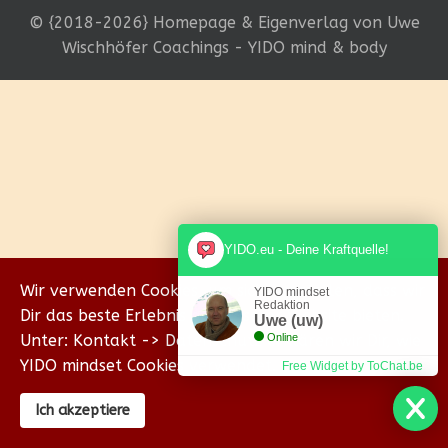
© {2018-2026} Homepage & Eigenverlag von Uwe
Wischhöfer Coachings - YIDO mind & body
YIDO.eu - Deine Kraftquelle!
Wir verwenden Cookies, um sicherzustellen, dass wir
YIDO mindset
Redaktion
Dir das beste Erlebnis auf unserer Website bieten.
Uwe (uw)
Unter: Kontakt -> Datenschutz erklären wir Dir, wie
Online
YIDO mindset Cookies verwendet.
Free Widget by ToChat.be
Ich akzeptiere