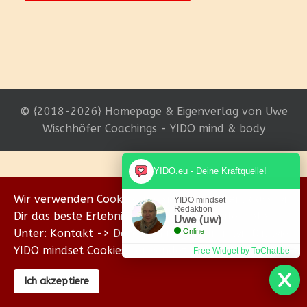
© {2018-2026} Homepage & Eigenverlag von Uwe
Wischhöfer Coachings - YIDO mind & body
YIDO.eu - Deine Kraftquelle!
Wir verwenden Cookies, um sicherzustellen, dass wir
YIDO mindset
Redaktion
Dir das beste Erlebnis auf unserer Website bieten.
Uwe (uw)
Unter: Kontakt -> Datenschutz erklären wir Dir, wie
Online
YIDO mindset Cookies verwendet.
Free Widget by ToChat.be
Ich akzeptiere