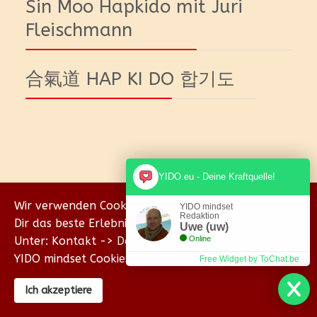
Sin Moo Hapkido mit Juri
Fleischmann
合氣道 HAP KI DO 합기도
YIDO.eu - Deine Kraftquelle!
Wir verwenden Cookies, um sicherzustellen, dass wir
YIDO mindset
© {2018-2026} Homepage & Eigenverlag von Uwe
Redaktion
Dir das beste Erlebnis auf unserer Website bieten.
Uwe (uw)
Wischhöfer Coachings - YIDO mind & body
Unter: Kontakt -> Datenschutz erklären wir Dir, wie
Online
YIDO mindset Cookies verwendet.
Free Widget by ToChat.be
Ich akzeptiere