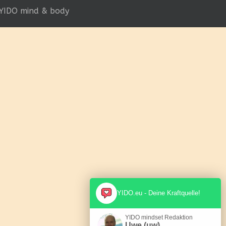
YIDO mind & body
YIDO.eu - Deine Kraftquelle!
YIDO mindset Redaktion
Uwe (uw)