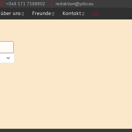
+049 171 7588902
redaktion@yido.eu
über uns
Freunde
Kontakt