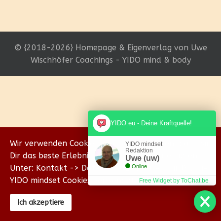
© {2018-2026} Homepage & Eigenverlag von Uwe
Wischhöfer Coachings - YIDO mind & body
YIDO.eu - Deine Kraftquelle!
Wir verwenden Cookies, um sicherzustellen, dass wir
YIDO mindset
Redaktion
Dir das beste Erlebnis auf unserer Website bieten.
Uwe (uw)
Unter: Kontakt -> Datenschutz erklären wir Dir, wie
Online
YIDO mindset Cookies verwendet.
Free Widget by ToChat.be
Ich akzeptiere