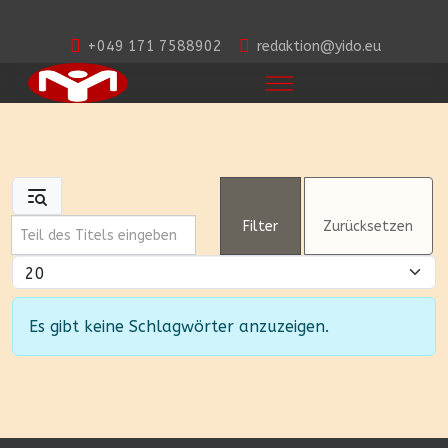
+049 171 7588902
redaktion@yido.eu
Teil des Titels eingeben
Filter
Zurücksetzen
Anzeige #
Information
Es gibt keine Schlagwörter anzuzeigen.