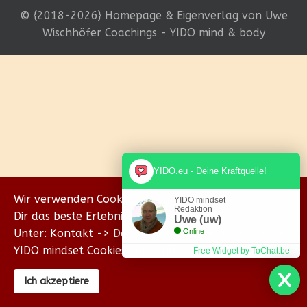
© {2018-2026} Homepage & Eigenverlag von Uwe
Wischhöfer Coachings - YIDO mind & body
YIDO.eu - Deine Kraftquelle!
Wir verwenden Cookies, um sicherzustellen, dass wir
YIDO mindset
Redaktion
Dir das beste Erlebnis auf unserer Website bieten.
Uwe (uw)
Unter: Kontakt -> Datenschutz erklären wir Dir, wie
Online
YIDO mindset Cookies verwendet.
Free Widget by ToChat.be
Ich akzeptiere