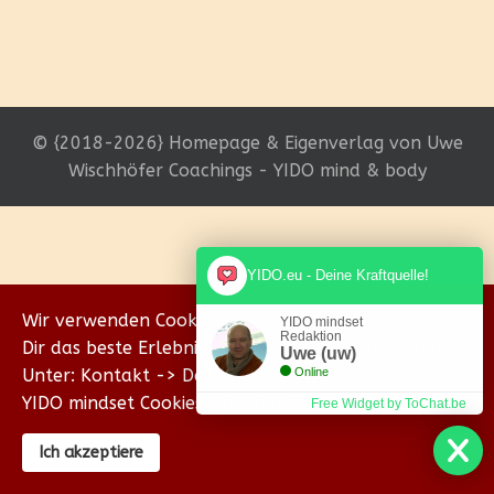
© {2018-2026} Homepage & Eigenverlag von Uwe
Wischhöfer Coachings - YIDO mind & body
YIDO.eu - Deine Kraftquelle!
Wir verwenden Cookies, um sicherzustellen, dass wir
YIDO mindset
Redaktion
Dir das beste Erlebnis auf unserer Website bieten.
Uwe (uw)
Unter: Kontakt -> Datenschutz erklären wir Dir, wie
Online
YIDO mindset Cookies verwendet.
Free Widget by ToChat.be
Ich akzeptiere