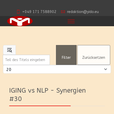
+049 171 7588902
redaktion@yido.eu
Teil des Titels eingeben
Filter
Zurücksetzen
Anzeige #
IGING vs NLP - Synergien
#30