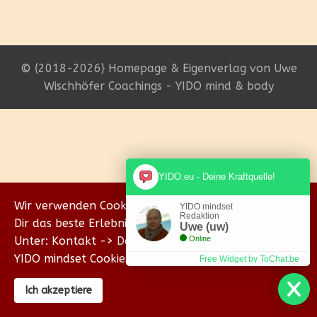
© {2018-2026} Homepage & Eigenverlag von Uwe
Wischhöfer Coachings - YIDO mind & body
YIDO.eu - Deine Kraftquelle!
Wir verwenden Cookies, um sicherzustellen, dass wir
YIDO mindset
Redaktion
Dir das beste Erlebnis auf unserer Website bieten.
Uwe (uw)
Unter: Kontakt -> Datenschutz erklären wir Dir, wie
Online
YIDO mindset Cookies verwendet.
Free Widget by ToChat.be
Ich akzeptiere