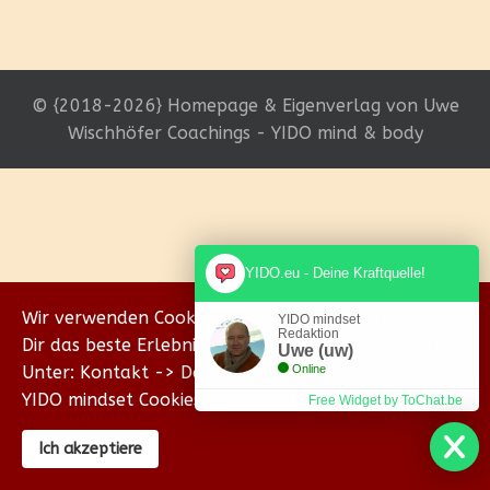
© {2018-2026} Homepage & Eigenverlag von Uwe
Wischhöfer Coachings - YIDO mind & body
YIDO.eu - Deine Kraftquelle!
Wir verwenden Cookies, um sicherzustellen, dass wir
YIDO mindset
Redaktion
Dir das beste Erlebnis auf unserer Website bieten.
Uwe (uw)
Unter: Kontakt -> Datenschutz erklären wir Dir, wie
Online
YIDO mindset Cookies verwendet.
Free Widget by ToChat.be
Ich akzeptiere