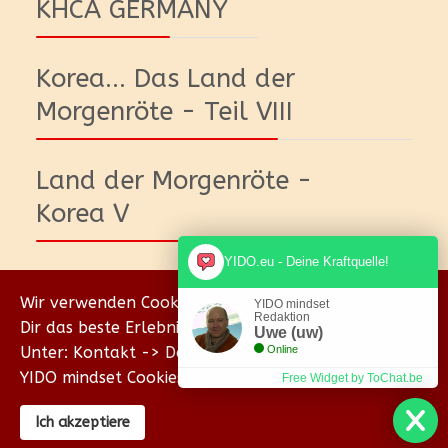
KHCA GERMANY
Korea... Das Land der
Morgenröte - Teil VIII
Land der Morgenröte -
Korea V
YIDO.eu - Deine Kraftquelle!
Wir verwenden Cookies, um sicherzustellen, dass wir
YIDO mindset
Redaktion
Dir das beste Erlebnis auf unserer Website bieten.
Uwe (uw)
Unter: Kontakt -> Datenschutz erklären wir Dir, wie
Online
YIDO mindset Cookies verwendet.
Free Widget by ToChat.be
© {2018-2026} Homepage & Eigenverlag von Uwe
Ich akzeptiere
Wischhöfer Coachings - YIDO mind & body