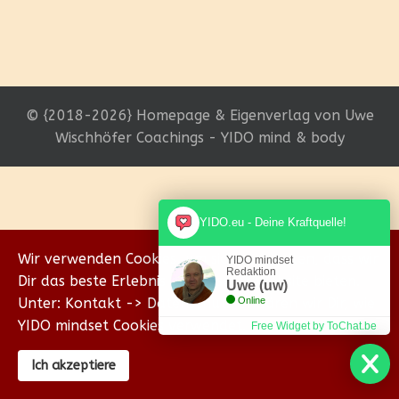
© {2018-2026} Homepage & Eigenverlag von Uwe
Wischhöfer Coachings - YIDO mind & body
YIDO.eu - Deine Kraftquelle!
Wir verwenden Cookies, um sicherzustellen, dass wir
YIDO mindset
Redaktion
Dir das beste Erlebnis auf unserer Website bieten.
Uwe (uw)
Unter: Kontakt -> Datenschutz erklären wir Dir, wie
Online
YIDO mindset Cookies verwendet.
Free Widget by ToChat.be
Ich akzeptiere