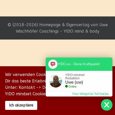
© {2018-2026} Homepage & Eigenverlag von Uwe
Wischhöfer Coachings - YIDO mind & body
YIDO.eu - Deine Kraftquelle!
Wir verwenden Cookies, um sicherzustellen, dass wir
YIDO mindset
Redaktion
Dir das beste Erlebnis auf unserer Website bieten.
Uwe (uw)
Unter: Kontakt -> Datenschutz erklären wir Dir, wie
Online
YIDO mindset Cookies verwendet.
Free Widget by ToChat.be
Ich akzeptiere