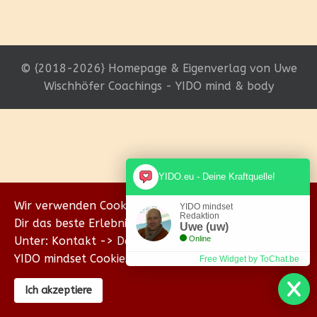
© {2018-2026} Homepage & Eigenverlag von Uwe
Wischhöfer Coachings - YIDO mind & body
YIDO.eu - Deine Kraftquelle!
Wir verwenden Cookies, um sicherzustellen, dass wir
YIDO mindset
Redaktion
Dir das beste Erlebnis auf unserer Website bieten.
Uwe (uw)
Unter: Kontakt -> Datenschutz erklären wir Dir, wie
Online
YIDO mindset Cookies verwendet.
Free Widget by ToChat.be
Ich akzeptiere