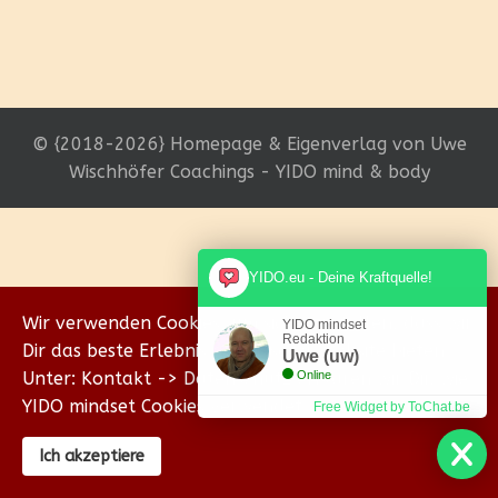
© {2018-2026} Homepage & Eigenverlag von Uwe
Wischhöfer Coachings - YIDO mind & body
YIDO.eu - Deine Kraftquelle!
Wir verwenden Cookies, um sicherzustellen, dass wir
YIDO mindset
Redaktion
Dir das beste Erlebnis auf unserer Website bieten.
Uwe (uw)
Unter: Kontakt -> Datenschutz erklären wir Dir, wie
Online
YIDO mindset Cookies verwendet.
Free Widget by ToChat.be
Ich akzeptiere