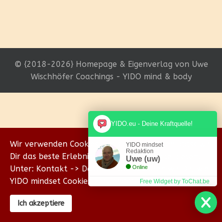
© {2018-2026} Homepage & Eigenverlag von Uwe
Wischhöfer Coachings - YIDO mind & body
YIDO.eu - Deine Kraftquelle!
Wir verwenden Cookies, um sicherzustellen, dass wir
YIDO mindset
Redaktion
Dir das beste Erlebnis auf unserer Website bieten.
Uwe (uw)
Unter: Kontakt -> Datenschutz erklären wir Dir, wie
Online
YIDO mindset Cookies verwendet.
Free Widget by ToChat.be
Ich akzeptiere