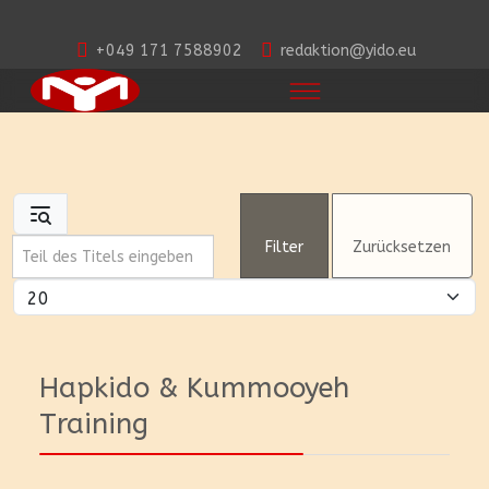
+049 171 7588902
redaktion@yido.eu
Teil des Titels eingeben
Filter
Zurücksetzen
Anzeige #
Hapkido & Kummooyeh
Training