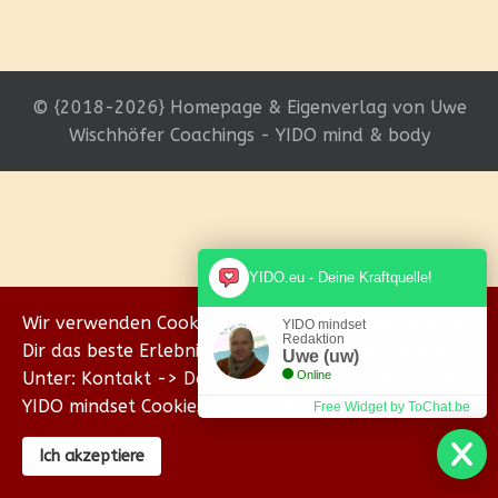
© {2018-2026} Homepage & Eigenverlag von Uwe
Wischhöfer Coachings - YIDO mind & body
YIDO.eu - Deine Kraftquelle!
Wir verwenden Cookies, um sicherzustellen, dass wir
YIDO mindset
Redaktion
Dir das beste Erlebnis auf unserer Website bieten.
Uwe (uw)
Unter: Kontakt -> Datenschutz erklären wir Dir, wie
Online
YIDO mindset Cookies verwendet.
Free Widget by ToChat.be
Ich akzeptiere