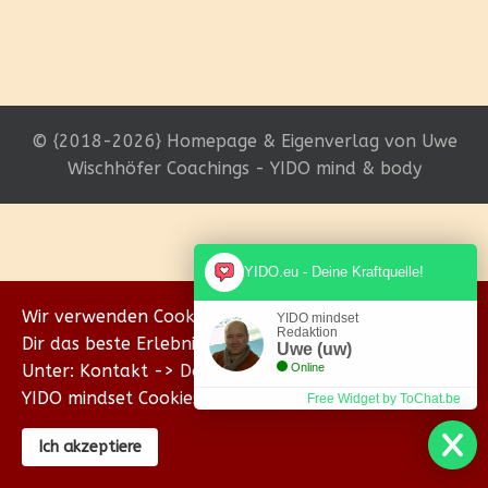
© {2018-2026} Homepage & Eigenverlag von Uwe
Wischhöfer Coachings - YIDO mind & body
YIDO.eu - Deine Kraftquelle!
Wir verwenden Cookies, um sicherzustellen, dass wir
YIDO mindset
Redaktion
Dir das beste Erlebnis auf unserer Website bieten.
Uwe (uw)
Unter: Kontakt -> Datenschutz erklären wir Dir, wie
Online
YIDO mindset Cookies verwendet.
Free Widget by ToChat.be
Ich akzeptiere