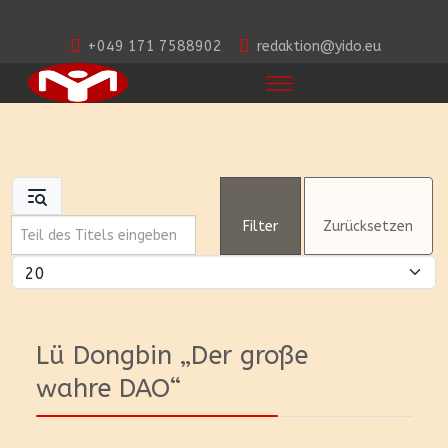
+049 171 7588902
redaktion@yido.eu
Teil des Titels eingeben
Filter
Zurücksetzen
Anzeige #
Lü Dongbin „Der große
wahre DAO“