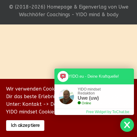
© {2018-2026} Homepage & Eigenverlag von Uwe
Wischhöfer Coachings - YIDO mind & body
YIDO.eu - Deine Kraftquelle!
Wir verwenden Cookies, um sicherzustellen, dass wir
YIDO mindset
Redaktion
Dir das beste Erlebnis auf unserer Website bieten.
Uwe (uw)
Unter: Kontakt -> Datenschutz erklären wir Dir, wie
Online
YIDO mindset Cookies verwendet.
Free Widget by ToChat.be
Ich akzeptiere