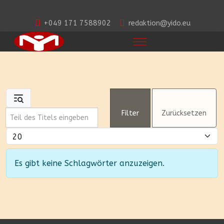
+049 171 7588902
redaktion@yido.eu
Teil des Titels eingeben
Filter
Zurücksetzen
Anzeige #
Information
Es gibt keine Schlagwörter anzuzeigen.