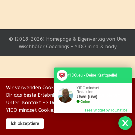
© {2018-2026} Homepage & Eigenverlag von Uwe
Wischhöfer Coachings - YIDO mind & body
YIDO.eu - Deine Kraftquelle!
Wir verwenden Cookies, um sicherzustellen, dass wir
YIDO mindset
Redaktion
Dir das beste Erlebnis auf unserer Website bieten.
Uwe (uw)
Unter: Kontakt -> Datenschutz erklären wir Dir, wie
Online
YIDO mindset Cookies verwendet.
Free Widget by ToChat.be
Ich akzeptiere