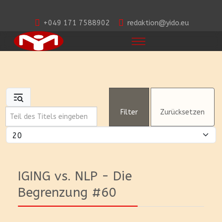
+049 171 7588902
redaktion@yido.eu
Teil des Titels eingeben
Filter
Zurücksetzen
Anzeige #
IGING vs. NLP - Die
Begrenzung #60