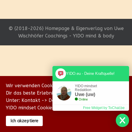
© {2018-2026} Homepage & Eigenverlag von Uwe
Wischhöfer Coachings - YIDO mind & body
YIDO.eu - Deine Kraftquelle!
Wir verwenden Cookies, um sicherzustellen, dass wir
YIDO mindset
Redaktion
Dir das beste Erlebnis auf unserer Website bieten.
Uwe (uw)
Unter: Kontakt -> Datenschutz erklären wir Dir, wie
Online
YIDO mindset Cookies verwendet.
Free Widget by ToChat.be
Ich akzeptiere