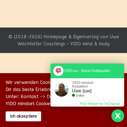
© {2018-2026} Homepage & Eigenverlag von Uwe
Wischhöfer Coachings - YIDO mind & body
YIDO.eu - Deine Kraftquelle!
Wir verwenden Cookies, um sicherzustellen, dass wir
YIDO mindset
Redaktion
Dir das beste Erlebnis auf unserer Website bieten.
Uwe (uw)
Unter: Kontakt -> Datenschutz erklären wir Dir, wie
Online
YIDO mindset Cookies verwendet.
Free Widget by ToChat.be
Ich akzeptiere