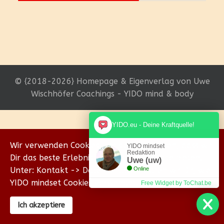
© {2018-2026} Homepage & Eigenverlag von Uwe
Wischhöfer Coachings - YIDO mind & body
YIDO.eu - Deine Kraftquelle!
Wir verwenden Cookies, um sicherzustellen, dass wir
YIDO mindset
Redaktion
Dir das beste Erlebnis auf unserer Website bieten.
Uwe (uw)
Unter: Kontakt -> Datenschutz erklären wir Dir, wie
Online
YIDO mindset Cookies verwendet.
Free Widget by ToChat.be
Ich akzeptiere