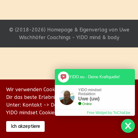
© {2018-2026} Homepage & Eigenverlag von Uwe
Wischhöfer Coachings - YIDO mind & body
YIDO.eu - Deine Kraftquelle!
Wir verwenden Cookies, um sicherzustellen, dass wir
YIDO mindset
Redaktion
Dir das beste Erlebnis auf unserer Website bieten.
Uwe (uw)
Unter: Kontakt -> Datenschutz erklären wir Dir, wie
Online
YIDO mindset Cookies verwendet.
Free Widget by ToChat.be
Ich akzeptiere