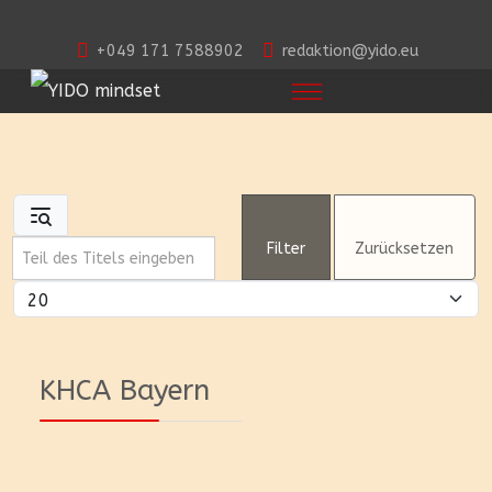
+049 171 7588902
redaktion@yido.eu
Teil des Titels eingeben
Filter
Zurücksetzen
Anzeige #
KHCA Bayern