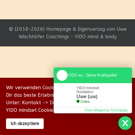
© {2018-2026} Homepage & Eigenverlag von Uwe
Wischhöfer Coachings - YIDO mind & body
YIDO.eu - Deine Kraftquelle!
Wir verwenden Cookies, um sicherzustellen, dass wir
YIDO mindset
Redaktion
Dir das beste Erlebnis auf unserer Website bieten.
Uwe (uw)
Unter: Kontakt -> Datenschutz erklären wir Dir, wie
Online
YIDO mindset Cookies verwendet.
Free Widget by ToChat.be
Ich akzeptiere