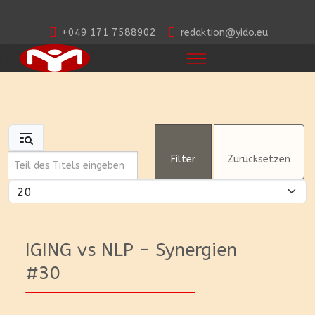
+049 171 7588902
redaktion@yido.eu
Teil des Titels eingeben
Filter
Zurücksetzen
Anzeige #
IGING vs NLP - Synergien
#30