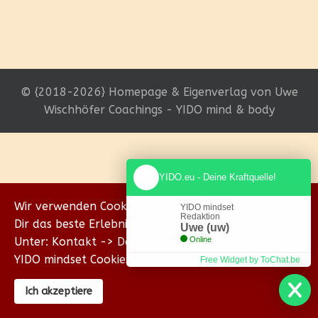
© {2018-2026} Homepage & Eigenverlag von Uwe
Wischhöfer Coachings - YIDO mind & body
YIDO.eu - Deine Kraftquelle!
Wir verwenden Cookies, um sicherzustellen, dass wir
YIDO mindset
Redaktion
Dir das beste Erlebnis auf unserer Website bieten.
Uwe (uw)
Unter: Kontakt -> Datenschutz erklären wir Dir, wie
Online
YIDO mindset Cookies verwendet.
Free Widget by ToChat.be
Ich akzeptiere